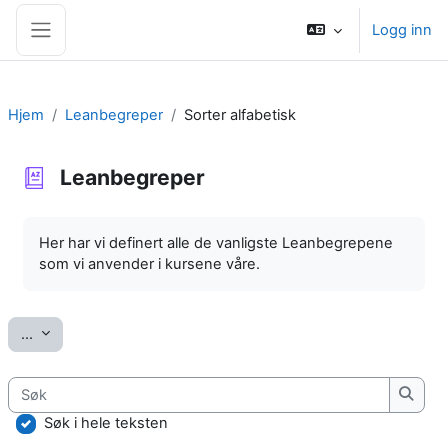
Gå til hovedinnhold
Logg inn
Sidepanel
Hjem
Leanbegreper
Sorter alfabetisk
Leanbegreper
Fullføringsbetingelser
Her har vi definert alle de vanligste Leanbegrepene
som vi anvender i kursene våre.
Eksporter oppføringer
...
Søk
Søk
Søk i hele teksten