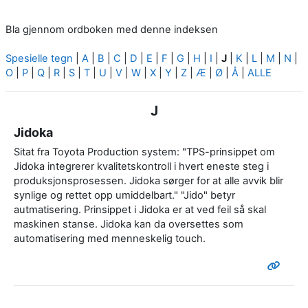
Bla gjennom ordboken med denne indeksen
Spesielle tegn
|
A
|
B
|
C
|
D
|
E
|
F
|
G
|
H
|
I
|
J
|
K
|
L
|
M
|
N
|
O
|
P
|
Q
|
R
|
S
|
T
|
U
|
V
|
W
|
X
|
Y
|
Z
|
Æ
|
Ø
|
Å
|
ALLE
J
Jidoka
Sitat fra Toyota Production system: "TPS-prinsippet om
Jidoka integrerer kvalitetskontroll i hvert eneste steg i
produksjonsprosessen. Jidoka sørger for at alle avvik blir
synlige og rettet opp umiddelbart." "Jido" betyr
autmatisering. Prinsippet i Jidoka er at ved feil så skal
maskinen stanse. Jidoka kan da oversettes som
automatisering med menneskelig touch.