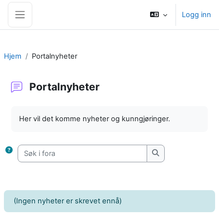
Gå til hovedinnhold
Logg inn
Sidepanel
Hjem
Portalnyheter
Portalnyheter
Fullføringsbetingelser
Her vil det komme nyheter og kunngjøringer.
Søk i fora
Søk i fora
(Ingen nyheter er skrevet ennå)