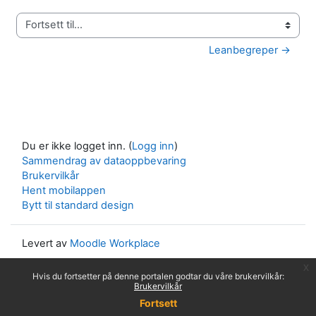
Fortsett til...
Leanbegreper →
Du er ikke logget inn. (
Logg inn
)
Sammendrag av dataoppbevaring
Brukervilkår
Hent mobilappen
Bytt til standard design
Levert av
Moodle Workplace
x
Hvis du fortsetter på denne portalen godtar du våre brukervilkår:
Brukervilkår
Fortsett