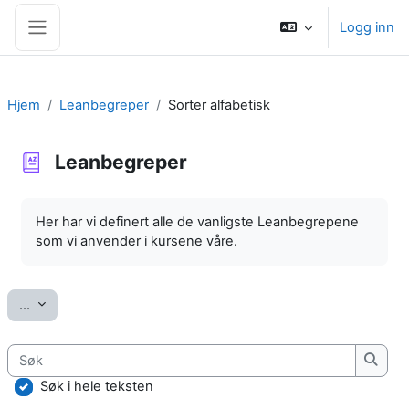
Gå til hovedinnhold
Logg inn
Sidepanel
Hjem
Leanbegreper
Sorter alfabetisk
Leanbegreper
Fullføringsbetingelser
Her har vi definert alle de vanligste Leanbegrepene
som vi anvender i kursene våre.
Eksporter oppføringer
...
Søk
Søk
Søk i hele teksten