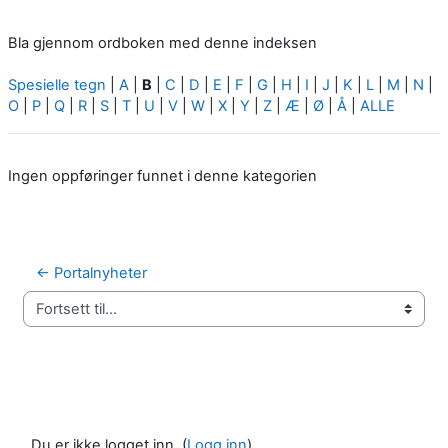
Bla gjennom ordboken med denne indeksen
Spesielle tegn
|
A
|
B
|
C
|
D
|
E
|
F
|
G
|
H
|
I
|
J
|
K
|
L
|
M
|
N
|
O
|
P
|
Q
|
R
|
S
|
T
|
U
|
V
|
W
|
X
|
Y
|
Z
|
Æ
|
Ø
|
Å
|
ALLE
Ingen oppføringer funnet i denne kategorien
← Portalnyheter
Fortsett til...
Du er ikke logget inn. (
Logg inn
)