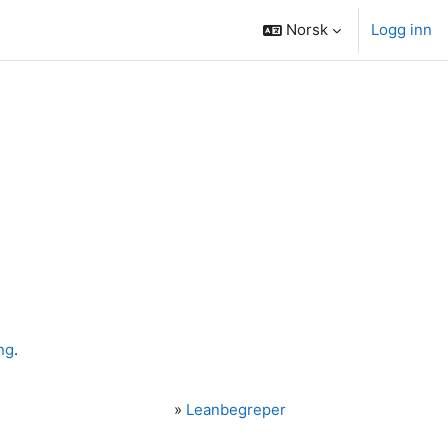
Norsk
Logg inn
ng
.
»
Leanbegreper