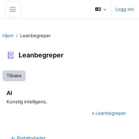
Gå til hovedinnhold
Logg inn
Sidepanel
Hjem
Leanbegreper
Leanbegreper
Tilbake
AI
Kunstig intelligens.
»
Leanbegreper
← Portalnyheter