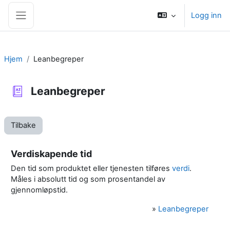
Gå til hovedinnhold
Logg inn
Sidepanel
Hjem
Leanbegreper
Leanbegreper
Tilbake
Verdiskapende tid
Den tid som produktet eller tjenesten tilføres
verdi
.
Måles i absolutt tid og som prosentandel av
gjennomløpstid.
»
Leanbegreper