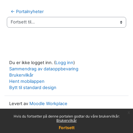
← Portalnyheter
Fortsett til...
Du er ikke logget inn. (
Logg inn
)
Sammendrag av dataoppbevaring
Brukervilkår
Hent mobilappen
Bytt til standard design
Levert av
Moodle Workplace
x
Hvis du fortsetter på denne portalen godtar du våre brukervilkår:
Brukervilkår
Fortsett