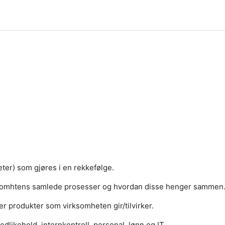
eter) som gjøres i en rekkefølge.
rksomhtens samlede prosesser og hvordan disse henger sammen
er produkter som virksomheten gir/tilvirker.
dlikehold, internkontroll, personal, lønn og IT.