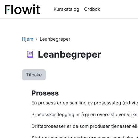
Gå til hovedinnhold
Kurskatalog
Ordbok
Hjem
Leanbegreper
Leanbegreper
Tilbake
Prosess
En prosess er en samling av prosesssteg (aktivit
Prosesskartlegging er å gi en oversikt over vi
Driftsprosesser er de som produser tjenester ell
Støtteprosesser er øvrige prosesser som f.eks. ve