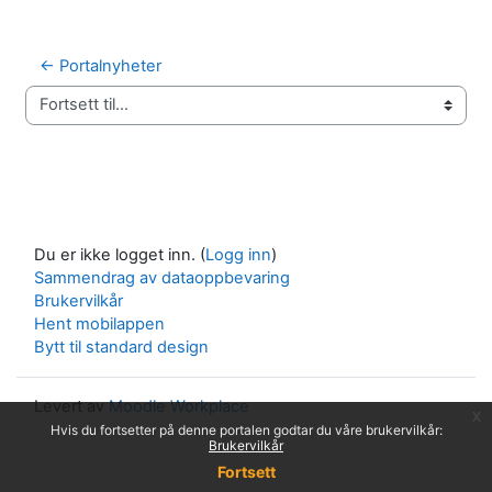
← Portalnyheter
Fortsett til...
Du er ikke logget inn. (
Logg inn
)
Sammendrag av dataoppbevaring
Brukervilkår
Hent mobilappen
Bytt til standard design
Levert av
Moodle Workplace
x
Hvis du fortsetter på denne portalen godtar du våre brukervilkår:
Brukervilkår
Fortsett