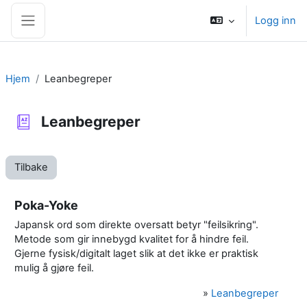
Gå til hovedinnhold
Logg inn
Sidepanel
Hjem
Leanbegreper
Leanbegreper
Tilbake
Poka-Yoke
Japansk ord som direkte oversatt betyr "feilsikring".
Metode som gir innebygd kvalitet for å hindre feil.
Gjerne fysisk/digitalt laget slik at det ikke er praktisk
mulig å gjøre feil.
»
Leanbegreper