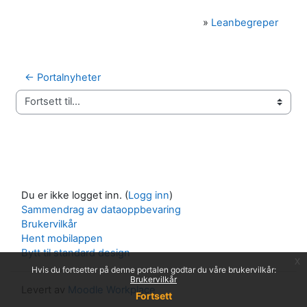
»
Leanbegreper
← Portalnyheter
Fortsett til...
Du er ikke logget inn. (
Logg inn
)
Sammendrag av dataoppbevaring
Brukervilkår
Hent mobilappen
Bytt til standard design
x
Hvis du fortsetter på denne portalen godtar du våre brukervilkår:
Brukervilkår
Levert av
Moodle Workplace
Fortsett