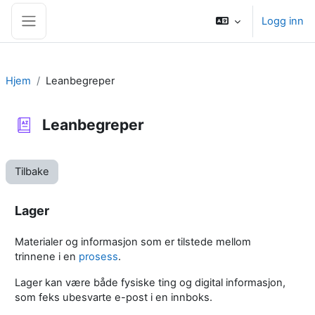
Gå til hovedinnhold
Logg inn
Sidepanel
Hjem
Leanbegreper
Leanbegreper
Tilbake
Lager
Materialer og informasjon som er tilstede mellom
trinnene i en
prosess
.
Lager kan være både fysiske ting og digital informasjon,
som feks ubesvarte e-post i en innboks.