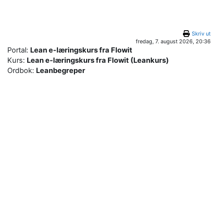
Gå til hovedinnhold
Skriv ut
fredag, 7. august 2026, 20:36
Portal:
Lean e-læringskurs fra Flowit
Kurs:
Lean e-læringskurs fra Flowit (Leankurs)
Ordbok:
Leanbegreper