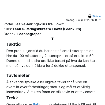
Gå til hovedinnhold
Skriv ut
fredag, 7. august 2026, 08:11
Portal:
Lean e-læringskurs fra Flowit
Kurs:
Lean e-læringskurs fra Flowit (Leankurs)
Ordbok:
Leanbegreper
T
Takttid
Den produksjonstid du har delt på antall etterspørsler.
Har du 100 minutter og 2 etterspørsler så er takttid 50.
Denne er med andre ord ikke basert på hva du kan klare,
men på hva du må klare for å dekke etterspørsel.
Tavlemøter
Å anvende fysiske eller digitale tavler for å vise en
oversikt over forbedringer, status og mål er et viktig
leanverktøy. Å møtes foran en slik tavle er et tavlemøte.
Trekk
Oversettelse av
Pull
og motsetningen til Push (Skyv). Et