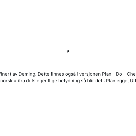
P
efinert av Deming.
Dette finnes også i versjonen Plan - Do – C
orsk utifra dets egentlige betydning så blir det :
Planlegge, Ut