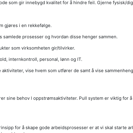
e som gir innebygd kvalitet for å hindre feil. Gjerne fysisk/digita
m gjøres i en rekkefølge.
ens samlede prosesser og hvordan disse henger sammen.
ukter som virksomheten gir/tilvirker.
d, internkontroll, personal, lønn og IT.
re aktiviteter, vise hvem som utfører de samt å vise sammenhe
 sine behov l oppstrømsaktiviteter. Pull system er viktig for å 
 prinsipp for å skape gode arbeidsprosesser er at vi skal starte a