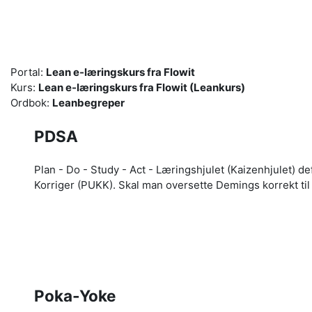
Gå til hovedinnhold
Portal:
Lean e-læringskurs fra Flowit
Kurs:
Lean e-læringskurs fra Flowit (Leankurs)
Ordbok:
Leanbegreper
PDSA
Plan - Do - Study - Act - Læringshjulet (Kaizenhjulet) d
Korriger (PUKK). Skal man oversette Demings korrekt til n
Poka-Yoke