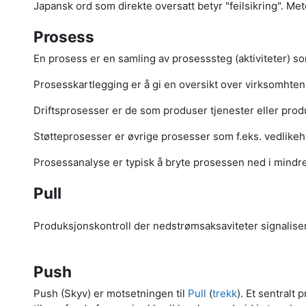
Japansk ord som direkte oversatt betyr "feilsikring". Metod
Prosess
En prosess er en samling av prosesssteg (aktiviteter) so
Prosesskartlegging er å gi en oversikt over virksomht
Driftsprosesser er de som produser tjenester eller prod
Støtteprosesser er øvrige prosesser som f.eks. vedlikehol
Prosessanalyse er typisk å bryte prosessen ned i mind
Pull
Produksjonskontroll der nedstrømsaksaviteter signaliserer
Push
Push (Skyv) er motsetningen til
Pull
(
trekk
). Et sentralt