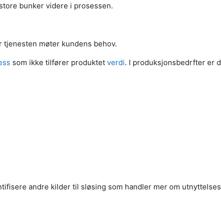
 i store bunker videre i prosessen.
ler tjenesten møter kundens behov.
ess
som ikke tilfører produktet
verdi
. I produksjonsbedrfter er 
entifisere andre kilder til sløsing som handler mer om utnyttels