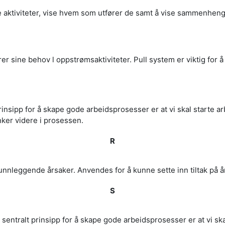
re aktiviteter, vise hvem som utfører de samt å vise sammenhe
 sine behov l oppstrømsaktiviteter. Pull system er viktig for å 
 prinsipp for å skape gode arbeidsprosesser er at vi skal starte a
bunker videre i prosessen.
R
runnleggende årsaker. Anvendes for å kunne sette inn tiltak på å
S
Et sentralt prinsipp for å skape gode arbeidsprosesser er at vi sk