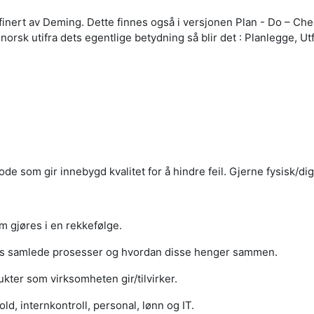
efinert av Deming.
Dette finnes også i versjonen Plan - Do – C
orsk utifra dets egentlige betydning så blir det :
Planlegge, Ut
e som gir innebygd kvalitet for å hindre feil. Gjerne fysisk/digita
m gjøres i en rekkefølge.
ens samlede prosesser og hvordan disse henger sammen.
ukter som virksomheten gir/tilvirker.
d, internkontroll, personal, lønn og IT.