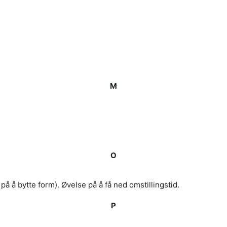
M
O
 å bytte form). Øvelse på å få ned omstillingstid.
P