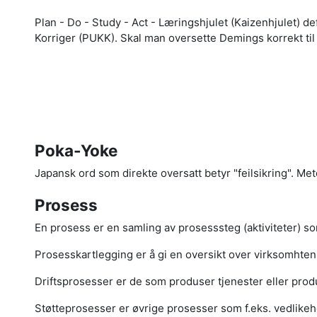
Plan - Do - Study - Act - Læringshjulet (Kaizenhjulet) d
Korriger (PUKK). Skal man oversette Demings korrekt til n
Poka-Yoke
Japansk ord som direkte oversatt betyr "feilsikring". Metod
Prosess
En prosess er en samling av prosesssteg (aktiviteter) so
Prosesskartlegging er å gi en oversikt over virksomht
Driftsprosesser er de som produser tjenester eller prod
Støtteprosesser er øvrige prosesser som f.eks. vedlikehol